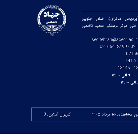
(پردیس مرکزی)، ضلع جنوبی
فنی، مرکز فرهنگی سعید کاظمی
sec.tehran@acecr.ac.ir
021664
0216
14176
186 - 
:
۹:۰۰ الی ۱۶:۰۰
۱۶
 مشاهده: ۱۵ مرداد ۱۴۰۵
کاربران آنلاین: 0