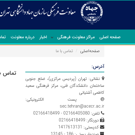
صفحه اصلی
مراکز معاونت فرهنگی
اخبار
درباره معاونت
تماس
صفحه‌اصلی
تماس با ما
آدرس:
تماس با
نشانی:
تهران (پردیس مرکزی)، ضلع جنوبی
ساختمان دانشکدگان فنی، مرکز فرهنگی سعید
کاظمی آشتیانی
پست الکترونیکی:
sec.tehran@acecr.ac.ir
تلفن:
02166405080 - 02166418499
دورنگار:
02166418499
کدپستی:
1417613131
صندوق پستی:
186 - 13145