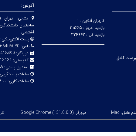
آدرس:
نشانی:
تهران 
کاربران آنلاین :
۱
ساختمان دانشکدگان 
بازدید امروز :
۳۱۱۶۶۵
آشتیانی
بازدید کل :
۳۲۴۹۴۲
پست الکترونیکی:
تلفن:
05080 - 02166418499
دورنگار:
6418499
رست کامل
کدپستی:
13131
صندوق پستی:
13145
ساعات پاسخگویی
ساعات کاری:
۸:۰۰ الی :۰۰
 عامل: Mac
مرورگر: Google Chrome (131.0.0.0)
تاریخ