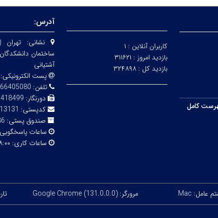
آدرس:
نشانی:
تهران 
کاربران آنلاین :
۱
ساختمان دانشکدگان 
بازدید امروز :
۳۱۱۶۲۱
آشتیانی
بازدید کل :
۳۲۴۸۹۸
پست الکترونیکی:
تلفن:
05080 - 02166418499
دورنگار:
6418499
رست کامل
کدپستی:
13131
صندوق پستی:
13145
ساعات پاسخگویی
ساعات کاری:
۸:۰۰ الی :۰۰
 عامل: Mac
مرورگر: Google Chrome (131.0.0.0)
تاریخ