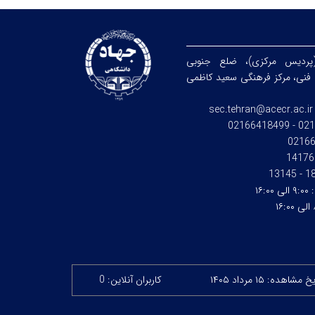
(پردیس مرکزی)، ضلع جنوبی
فنی، مرکز فرهنگی سعید کاظمی
sec.tehran@acecr.ac.ir
021664
0216
14176
186 - 
:
۹:۰۰ الی ۱۶:۰۰
۱۶
 مشاهده: ۱۵ مرداد ۱۴۰۵
کاربران آنلاین: 0