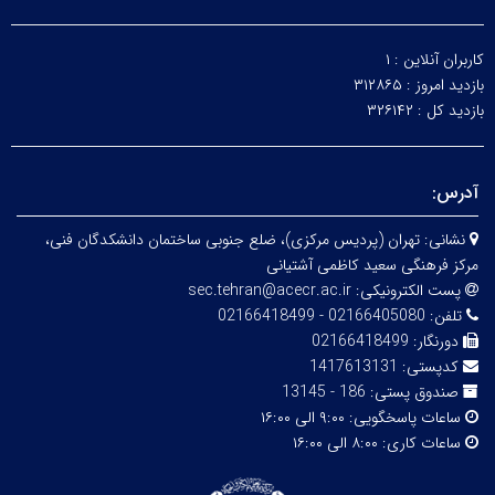
کاربران آنلاین :
۱
بازدید امروز :
۳۱۲۸۶۵
بازدید کل :
۳۲۶۱۴۲
آدرس:
نشانی:
تهران (پردیس مرکزی)، ضلع جنوبی ساختمان دانشکدگان فنی،
مرکز فرهنگی سعید کاظمی آشتیانی
پست الکترونیکی:
sec.tehran@acecr.ac.ir
تلفن:
02166405080 - 02166418499
دورنگار:
02166418499
کدپستی:
1417613131
صندوق پستی:
186 - 13145
ساعات پاسخگویی:
۹:۰۰ الی ۱۶:۰۰
ساعات کاری:
۸:۰۰ الی ۱۶:۰۰