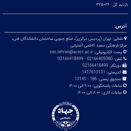
بازدید کل :
۳۲۵۰۲۶
آدرس:
نشانی:
تهران (پردیس مرکزی)، ضلع جنوبی ساختمان دانشکدگان فنی،
مرکز فرهنگی سعید کاظمی آشتیانی
پست الکترونیکی:
sec.tehran@acecr.ac.ir
تلفن:
02166405080 - 02166418499
دورنگار:
02166418499
کدپستی:
1417613131
صندوق پستی:
186 - 13145
ساعات پاسخگویی:
۹:۰۰ الی ۱۶:۰۰
ساعات کاری:
۸:۰۰ الی ۱۶:۰۰