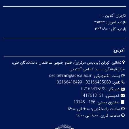
کاربران آنلاین :
۱
بازدید امروز :
۳۱۱۶۱۳
بازدید کل :
۳۲۴۸۹۰
آدرس:
نشانی:
تهران (پردیس مرکزی)، ضلع جنوبی ساختمان دانشکدگان فنی،
مرکز فرهنگی سعید کاظمی آشتیانی
پست الکترونیکی:
sec.tehran@acecr.ac.ir
تلفن:
02166405080 - 02166418499
دورنگار:
02166418499
کدپستی:
1417613131
صندوق پستی:
186 - 13145
ساعات پاسخگویی:
۹:۰۰ الی ۱۶:۰۰
ساعات کاری:
۸:۰۰ الی ۱۶:۰۰