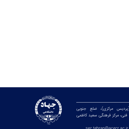
(پردیس مرکزی)، ضلع جنوبی
فنی، مرکز فرهنگی سعید کاظمی
sec.tehran@acecr.ac.ir