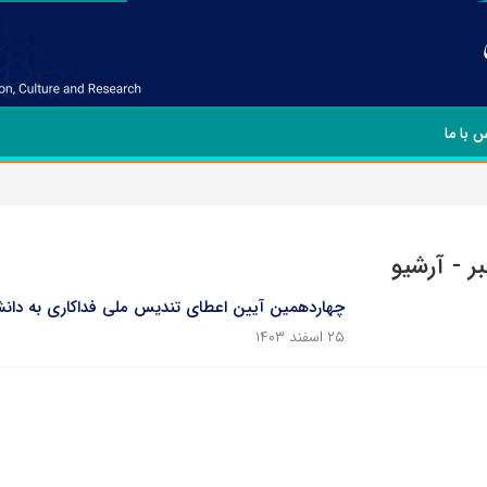
 با ما
ر - آرشیو
چهاردهمین آیین اعطای تندیس ملی فداکاری به دانش
۲۵ اسفند ۱۴۰۳