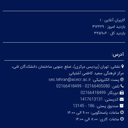
کاربران آنلاین :
۱
بازدید امروز :
۳۱۲۶۲۹
بازدید کل :
۳۲۵۹۰۶
آدرس:
نشانی:
تهران (پردیس مرکزی)، ضلع جنوبی ساختمان دانشکدگان فنی،
مرکز فرهنگی سعید کاظمی آشتیانی
پست الکترونیکی:
sec.tehran@acecr.ac.ir
تلفن:
02166405080 - 02166418499
دورنگار:
02166418499
کدپستی:
1417613131
صندوق پستی:
186 - 13145
ساعات پاسخگویی:
۹:۰۰ الی ۱۶:۰۰
ساعات کاری:
۸:۰۰ الی ۱۶:۰۰